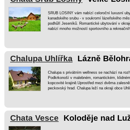
SRUB LOSINY vám nabízí celoroční luxusní uby
kanadského srubu - v soukromí lázeňského měste
podhůří Jeseníků. Romantické ubytování v okraj
nabízí mnoho možností sportovního a rekreačníh
Chalupa Uhlířka
Lázně Bělohr
Chalupa s privátním wellness se nachází na roz
Podkrkonoší v malebném, romantickém, klidném 
kopcovité krajině.Uprostřed mezi dvěma zalesn
peckovský hrad. Chalupa leží na okraji obce Uhlí
Chata Vesce
Koloděje nad Luž