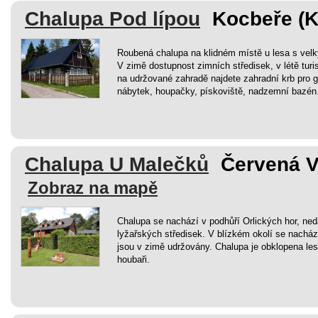
Chalupa Pod lípou
Kocbeře (
Roubená chalupa na klidném místě u lesa s v
V zimě dostupnost zimních středisek, v létě turi
na udržované zahradě najdete zahradní krb pro gr
nábytek, houpačky, pískoviště, nadzemní bazén
Chalupa U Malečků
Červená V
Zobraz na mapě
Chalupa se nachází v podhůří Orlických hor, ne
lyžařských středisek. V blízkém okolí se nacháze
jsou v zimě udržovány. Chalupa je obklopena les
houbaři.