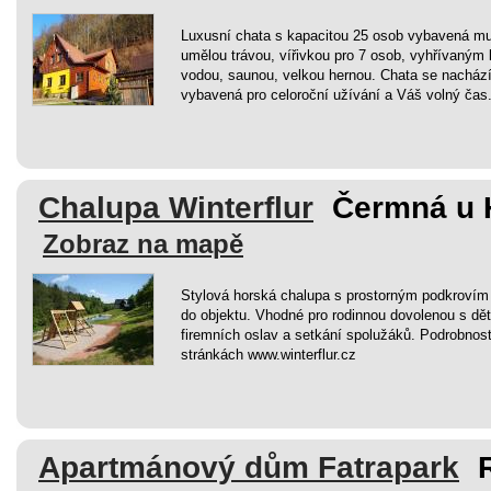
Luxusní chata s kapacitou 25 osob vybavená mu
umělou trávou, vířivkou pro 7 osob, vyhřívaný
vodou, saunou, velkou hernou. Chata se nachází
vybavená pro celoroční užívání a Váš volný čas
Chalupa Winterflur
Čermná u 
Zobraz na mapě
Stylová horská chalupa s prostorným podkroví
do objektu. Vhodné pro rodinnou dovolenou s dě
firemních oslav a setkání spolužáků. Podrobnost
stránkách www.winterflur.cz
Apartmánový dům Fatrapark