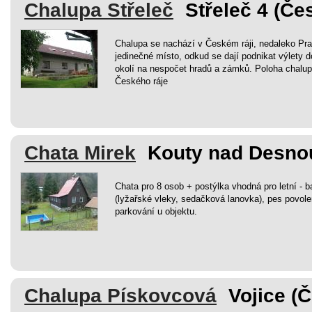
Chalupa Střeleč
Střeleč 4 (Čes
Chalupa se nachází v Českém ráji, nedaleko Pr
jedinečné místo, odkud se dají podnikat výlety d
okolí na nespočet hradů a zámků. Poloha chalupy 
Českého ráje
Chata Mirek
Kouty nad Desnou
Chata pro 8 osob + postýlka vhodná pro letní - 
(lyžařské vleky, sedačková lanovka), pes povole
parkování u objektu.
Chalupa Pískovcová
Vojice (Č