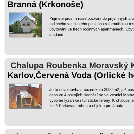
Branná (Krkonoše)
Přijměte prosím naše pozvání do příjemných a ú
rodinného vesnického penzionu s farmářskou re
ubytování ve třech rodinných apartmánech. Uby
snídaně
Chalupa Roubenka Moravský 
Karlov,Červená Voda (Orlické h
Je to novostavba s pozemkem 2000 m2, jež pos
osob ve 4 pokojích.Nachází se ve vesnici Morav
výborné lyžařské i turistické terény. K chalupě j
zimě.Parkovací místa u objektu pro 4 auta.