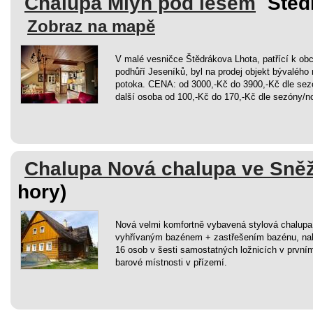
Chalupa Mlýn pod lesem
Šted
Zobraz na mapě
V malé vesničce Štědrákova Lhota, patřící k ob
podhůří Jeseníků, byl na prodej objekt bývalého
potoka. CENA: od 3000,-Kč do 3900,-Kč dle sez
další osoba od 100,-Kč do 170,-Kč dle sezóny/n
Chalupa Nová chalupa ve Sn
hory)
Nová velmi komfortně vybavená stylová chalupa
vyhřívaným bazénem + zastřešením bazénu, nab
16 osob v šesti samostatných ložnicích v první
barové místnosti v přízemí.