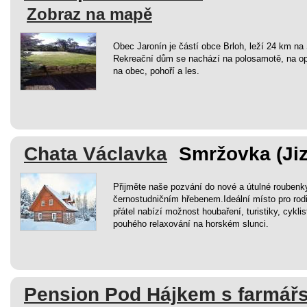
Zobraz na mapě
Obec Jaronín je částí obce Brloh, leží 24 km n
Rekreační dům se nachází na polosamotě, na o
na obec, pohoří a les.
Chata Václavka
Smržovka (Jiz
Přijměte naše pozvání do nové a útulné roubenk
černostudničním hřebenem.Ideální místo pro rodi
přátel nabízí možnost houbaření, turistiky, cyklis
pouhého relaxování na horském slunci.
Pension Pod Hájkem s farmářs