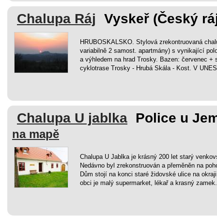
Chalupa Ráj
Vyskeř (Český ráj
HRUBOSKALSKO. Stylová zrekontruovaná chalupa
variabilně 2 samost. apartmány) s vynikající po
a výhledem na hrad Trosky. Bazen: červenec + 
cyklotrase Trosky - Hrubá Skála - Kost. V UNES
Chalupa U jablka
Police u Je
na mapě
Chalupa U Jablka je krásný 200 let starý venko
Nedávno byl zrekonstruován a přeměněn na poh
Dům stojí na konci staré židovské ulice na okraj
obci je malý supermarket, lékař a krasný zamek.