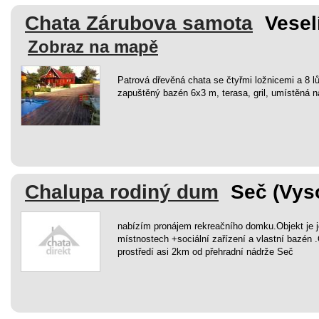
Chata Zárubova samota
Vesel
Zobraz na mapě
Patrová dřevěná chata se čtyřmi ložnicemi a 8 l
zapuštěný bazén 6x3 m, terasa, gril, umístěná 
Chalupa rodiný dum
Seč (Vys
nabízím pronájem rekreačního domku.Objekt je 
místnostech +sociální zařízení a vlastní bazén 
prostředí asi 2km od přehradní nádrže Seč