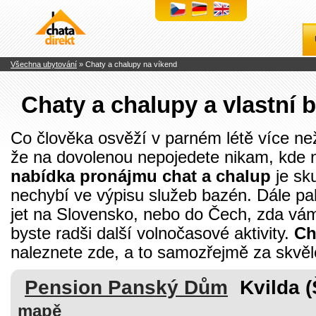
Chaty
a
chalupy
k
pronájmu
Všechna ubytování
» Chaty a chalupy na víkend
Chaty a chalupy a vlastní 
Co člověka osvěží v parném létě více ne
že na dovolenou nepojedete nikam, kde n
nabídka pronájmu chat a chalup
je sk
nechybí ve výpisu služeb bazén. Dále pa
jet na Slovensko, nebo do Čech, zda vám
byste radši další volnočasové aktivity.
Ch
naleznete zde, a to samozřejmě za skvěl
Pension Panský Dům
Kvilda 
mapě