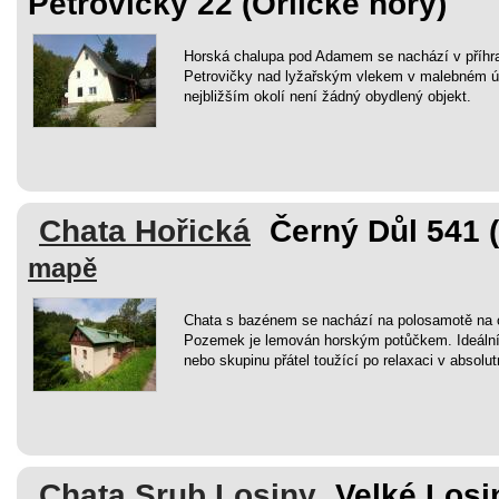
Petrovičky 22 (Orlické hory)
Horská chalupa pod Adamem se nachází v příhra
Petrovičky nad lyžařským vlekem v malebném údo
nejbližším okolí není žádný obydlený objekt.
Chata Hořická
Černý Důl 541 
mapě
Chata s bazénem se nachází na polosamotě na o
Pozemek je lemován horským potůčkem. Ideální
nebo skupinu přátel toužící po relaxaci v absolut
Chata Srub Losiny
Velké Losi