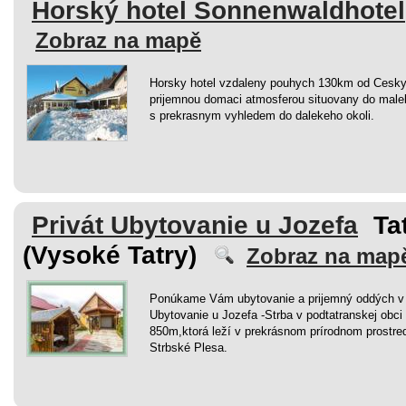
Horský hotel Sonnenwaldhotel
Zobraz na mapě
Horsky hotel vzdaleny pouhych 130km od Cesky
prijemnou domaci atmosferou situovany do male
s prekrasnym vyhledem do dalekeho okoli.
Privát Ubytovanie u Jozefa
Ta
(Vysoké Tatry)
Zobraz na map
Ponúkame Vám ubytovanie a prijemný oddých v
Ubytovanie u Jozefa -Strba v podtatranskej obc
850m,ktorá leží v prekrásnom prírodnom prostr
Strbské Plesa.