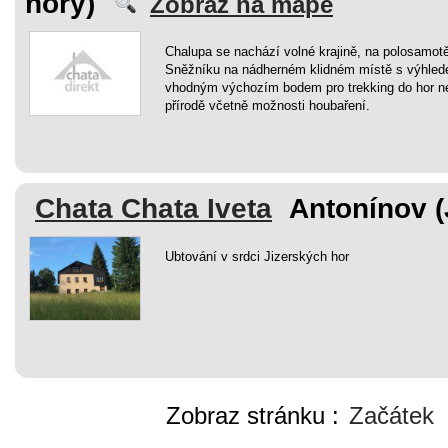
hory)
Zobraz na mapě
Chalupa se nachází volné krajině, na polosamot
Sněžníku na nádherném klidném místě s výhledem
vhodným výchozím bodem pro trekking do hor neb
přírodě včetně možnosti houbaření.
Chata Chata Iveta
Antonínov (
Ubtování v srdci Jizerských hor
Zobraz stránku :
Začátek