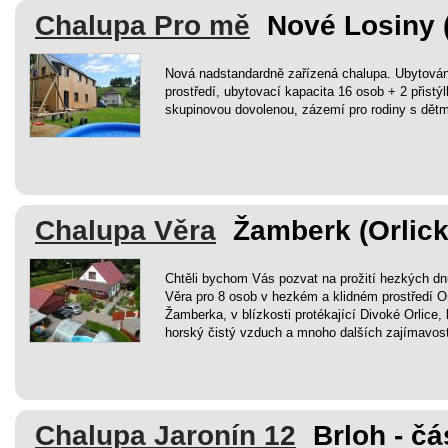
Chalupa Pro mě
Nové Losiny 
Nová nadstandardně zařízená chalupa. Ubytová
prostředí, ubytovací kapacita 16 osob + 2 přistýlk
skupinovou dovolenou, zázemí pro rodiny s dět
Chalupa Věra
Žamberk (Orlick
Chtěli bychom Vás pozvat na prožití hezkých dn
Věra pro 8 osob v hezkém a klidném prostředí Or
Žamberka, v blízkosti protékající Divoké Orlice, 
horský čistý vzduch a mnoho dalších zajímavost
Chalupa Jaronín 12
Brloh - čá