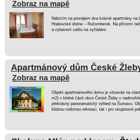
Zobraz na mapě
Nabízím na pronájem dva krásné apartmány na L
Hrabovské doline – Ružomberok. Na přízemí nebo 
a vybavení zašlu na vyžádání.
Apartmánový dům České Žleby
Zobraz na mapě
Objekt apartmánového domu je situován na vla
m2) v klidné části obce České Žleby v nadmořs
překrásný panoramatický výhled na Šumavu. Obj
klidnou rodinnou rekreaci, tak i pro skupinové po