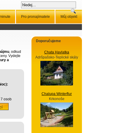
 minute
Pro pronajímatele
Můj objekt
Doporučujeme
onájmu
, odkud
Chata Havlatka
ceny. Vydejte
Adršpašsko-Teplické skály
tury a
Noc):
Chalupa Winterflur
Krkonoše
 7 osob