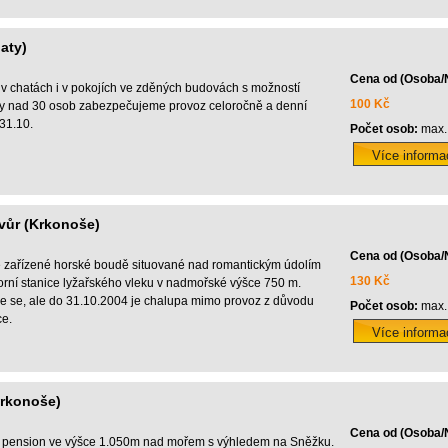
paty)
Cena od (Osoba/
 v chatách i v pokojích ve zděných budovách s možností
100 Kč
ny nad 30 osob zabezpečujeme provoz celoročně a denní
 31.10.
Počet osob:
max.
vůr (Krkonoše)
Cena od (Osoba/
ě zařízené horské boudě situované nad romantickým údolím
130 Kč
orní stanice lyžařského vleku v nadmořské výšce 750 m.
se, ale do 31.10.2004 je chalupa mimo provoz z důvodu
Počet osob:
max.
ce.
Krkonoše)
Cena od (Osoba/
ý pension ve výšce 1.050m nad mořem s výhledem na Sněžku.