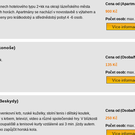
Cena od (Apartm
nech hotelového typu 2+kk na okraji lázeňského města
900 Kč
h horách. Apartmány se nachází v novostavbě s výtahem a
zeny pro krátkodobý a střednědobý pobyt 4 -6 osob.
Počet osob:
max.
rkonoše)
Cena od (Osoba/
k.
135 Kč
Počet osob:
max.
(Beskydy)
Cena od (Osoba/
venkovní krb, ruské kuželky, stolní tenis i dětský koutek,
250 Kč
 s krbem, televizi, video a různé společenské hry. V blízkosti
koupaliště a tenisové kurty vzdálené asi 3 min. jízdy autem.
Počet osob:
max.
o zapůjčit horská kola.