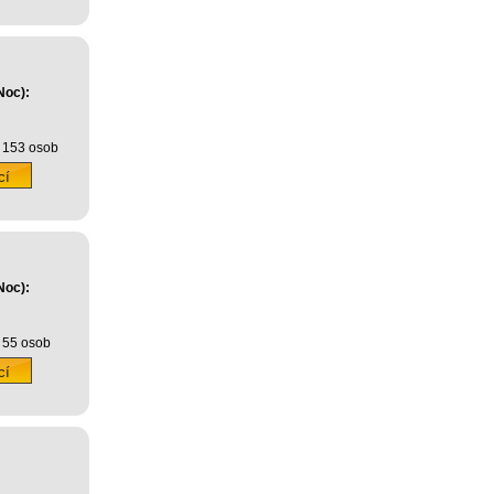
Noc):
 153 osob
Noc):
 55 osob