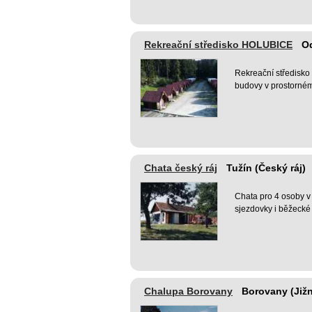
Rekreační středisko HOLUBICE
Od
Rekreační středisko
budovy v prostorné
Chata český ráj
Tužín (Český ráj)
Chata pro 4 osoby v č
sjezdovky i běžecké
Chalupa Borovany
Borovany (Již