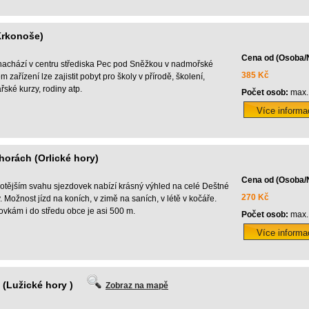
Krkonoše)
Cena od (Osoba/
achází v centru střediska Pec pod Sněžkou v nadmořské
385 Kč
zařízení lze zajistit pobyt pro školy v přírodě, školení,
ařské kurzy, rodiny atp.
Počet osob:
max.
horách (Orlické hory)
Cena od (Osoba/
rotějším svahu sjezdovek nabízí krásný výhled na celé Deštné
270 Kč
y. Možnost jízd na koních, v zimě na saních, v létě v kočáře.
ovkám i do středu obce je asi 500 m.
Počet osob:
max.
 (Lužické hory )
Zobraz na mapě