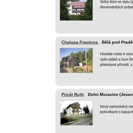
Velký dům ve stylu 
dlouhodobých pobytů
Chalupa Frantova
Bělá pod Pradě
Hledáte místo k relax
zpěv ptáků a šum ře
překrásné přírodě 
Privát Ruth
Dolni Moravice (Jesen
Nový samostatný vel
jednotkami s kapacit