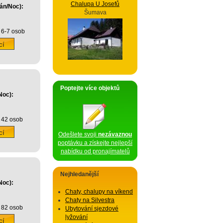
Chalupa U Josefů
án/Noc):
Šumava
 6-7 osob
Poptejte více objektů
Noc):
 42 osob
Odešlete svoji
nezávaznou
poptávku a získejte nejlepší
nabídku od pronajímatelů
Nejhledanější
Noc):
Chaty, chalupy na víkend
Chaty na Silvestra
 82 osob
Ubytování sjezdové
lyžování