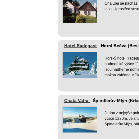
Chalupa se nachází 
lesa. Uprostřed ves
Hotel Radegast
Horní Bečva (Bes
Horský hotel Radeg
nadmořské výšce 112
jsou nádherné pohle
možno zhlédnout Fa
Chata Vatra
Špindlerův Mlýn (Krk
Jedna z nejvýše pol
výšce 1230m. Je sit
Špindlerův Mlýn, ob