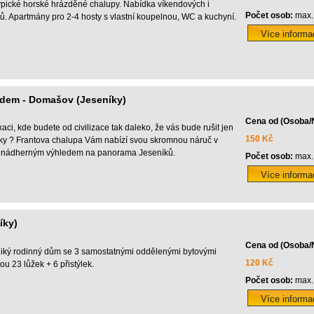
typické horské hrázděné chalupy. Nabídka víkendových i
Počet osob:
max.
. Apartmány pro 2-4 hosty s vlastní koupelnou, WC a kuchyní.
dem - Domašov (Jeseníky)
Cena od (Osoba/
aci, kde budete od civilizace tak daleko, že vás bude rušit jen
150 Kč
ky ? Frantova chalupa Vám nabízí svou skromnou náruč v
,s nádherným výhledem na panorama Jeseníků.
Počet osob:
max.
íky)
Cena od (Osoba/
iký rodinný dům se 3 samostatnými oddělenými bytovými
120 Kč
ou 23 lůžek + 6 přistýlek.
Počet osob:
max.