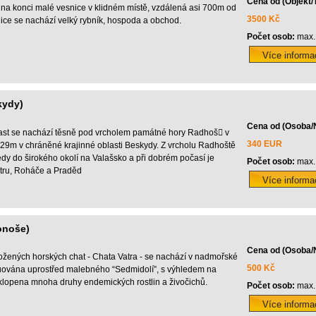
Cena od (Objekt/
na konci malé vesnice v klidném místě, vzdálená asi 700m od
3500 Kč
nice se nachází velký rybník, hospoda a obchod.
Počet osob:
max.
kydy)
Cena od (Osoba/
ast se nachází těsně pod vrcholem památné hory Radhoš￾ v
340 EUR
9m v chráněné krajinné oblasti Beskydy. Z vrcholu Radhoště
dy do širokého okolí na Valašsko a při dobrém počasí je
Počet osob:
max.
tru, Roháče a Praděd
onoše)
Cena od (Osoba/
ožených horských chat - Chata Vatra - se nachází v nadmořské
500 Kč
uována uprostřed malebného “Sedmidolí”, s výhledem na
klopena mnoha druhy endemických rostlin a živočichů.
Počet osob:
max.