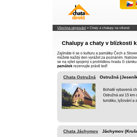
Chaty
a
chalupy
k
pronájmu
Všechna ubytování
» Chaty a chalupy na víkend
Chalupy a chaty v blízkosti 
Zajímáte-li se o kulturu a památky Čech a Sloven
můžete každý den vyrážet za poznáním. Nabízené
se na výlet spojený s prohlídkou hradu či zámku 
památek
rezervujte právě teď!
Chata Ostružná
Ostružná (Jesení
Bohatě vybavená cha
Ostružná asi 15 km o
turistiku, lyžování a
Chata Jáchymov
Jáchymov (Kruš