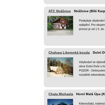
ATC Strážnice
Strážnice (Bílé Kar
Poskytuje ubytování
vytápění. Pro skupi
provoz je od 1.5. do
Chalupa Liberecká bouda
Dolní D
Ubytování ve stylov
obce Dolní Dvůr u h
POZOR - Omlouváme 
rozsáhlé rekonstruk
Chata Michaela
Horní Malá Úpa (
Krkonošský, rodinn