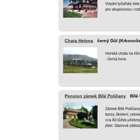
Vlastní lyžařský vl
pro skupinovou i rod
Chata Helena
černý Důl (Krkonoš
Horská chata na hřeb
- černá hora.
Pension zámek Bílé Poličany
Bílé
Zámek Bílé Poličany, 
kurzy, školení, celo
cca 80 lůžek,učebny,
jídel. Stanová zákla