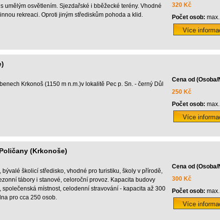
320 Kč
ek s umělým osvětlením. Sjezdařské i bběžecké terény. Vhodné
innou rekreaci. Oproti jiným střediskům pohoda a klid.
Počet osob:
max.
e)
Cena od (Osoba/
enech Krkonoš (1150 m n.m.)v lokalitě Pec p. Sn. - černý Důl
250 Kč
Počet osob:
max.
 Poličany (Krkonoše)
Cena od (Osoba/
bývalé školicí středisko, vhodné pro turistiku, školy v přírodě,
300 Kč
sezonní tábory i stanové, celoroční provoz. Kapacita budovy
 společenská místnost, celodenní stravování - kapacita až 300
Počet osob:
max.
dna pro cca 250 osob.