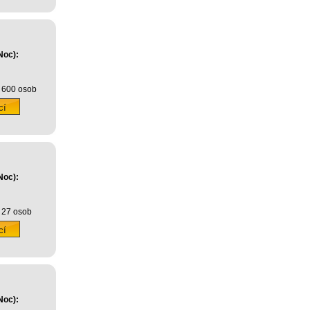
Noc):
 600 osob
Noc):
 27 osob
Noc):