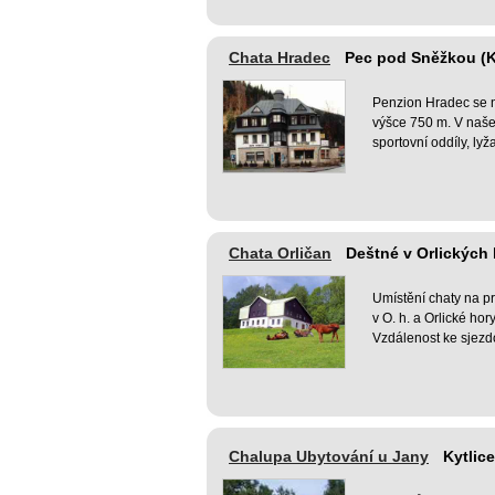
Chata Hradec
Pec pod Sněžkou (
Penzion Hradec se n
výšce 750 m. V našem 
sportovní oddíly, lyž
Chata Orličan
Deštné v Orlických 
Umístění chaty na p
v O. h. a Orlické hor
Vzdálenost ke sjezd
Chalupa Ubytování u Jany
Kytlice