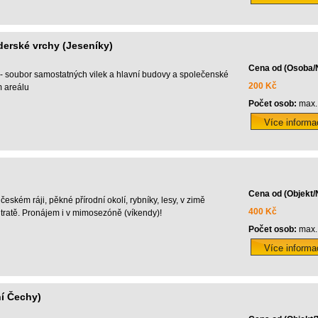
erské vrchy (Jeseníky)
Cena od (Osoba/
 - soubor samostatných vilek a hlavní budovy a společenské
200 Kč
m areálu
Počet osob:
max.
Cena od (Objekt/
eském ráji, pěkné přírodní okolí, rybníky, lesy, v zimě
400 Kč
 tratě. Pronájem i v mimosezóně (víkendy)!
Počet osob:
max.
ní Čechy)