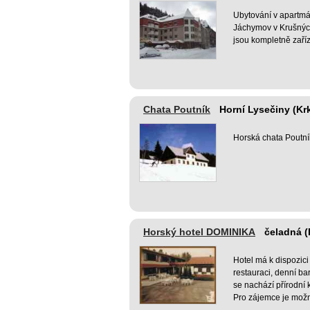
Ubytování v apartmá
Jáchymov v Krušnýc
jsou kompletně zaří
Chata Poutník
Horní Lysečiny (K
Horská chata Poutní
Horský hotel DOMINIKA
čeladná 
Hotel má k dispozici 
restauraci, denní bar
se nachází přírodní 
Pro zájemce je možn