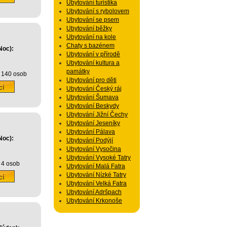
Ubytování turistika
Ubytování s rybolovem
Ubytování se psem
Ubytování běžky
Ubytování na kole
Chaty s bazénem
Noc):
Ubytování v přírodě
Ubytování kultura a
památky
 140 osob
Ubytování pro děti
Ubytování Český ráj
Ubytování Šumava
Ubytování Beskydy
Ubytování Jižní Čechy
Ubytování Jeseníky
Ubytování Pálava
Noc):
Ubytování Podýjí
Ubytování Vysočina
Ubytování Vysoké Tatry
 4 osob
Ubytování Malá Fatra
Ubytování Nízké Tatry
Ubytování Velká Fatra
Ubytování Adršpach
Ubytování Krkonoše