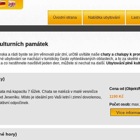
Úvodní strana
Nabídka ubytování
Last
kulturních památek
ska a rádi byste se jim věnovali pár dní, určitě uvítáte naše
chaty a chalupy k pr
 ubytování se nachází v turisticky často vyhledávaných oblastech, a to za skvělé 
a co nestihnete navštívit jeden den, můžete si nechat na další.
Ubytování plné kul
ky)
Cena od (Objekt/
ta má kapacitu 7 lůžek. Chata se nalézá v malé vesničce
1190 Kč
d Jeseníku. Místo je ideální pro Vaši letní i zimní dovolenou,
 aktivní odpočinek.
Počet osob:
max.
né hory)