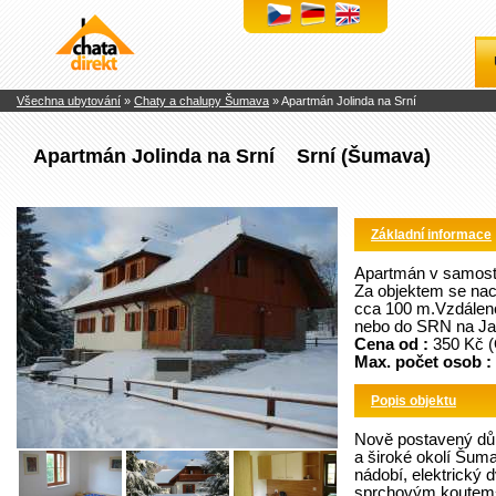
Chaty
a
chalupy
k
pronájmu
Všechna ubytování
»
Chaty a chalupy Šumava
» Apartmán Jolinda na Srní
Apartmán Jolinda na Srní Srní (Šumava)
Základní informace
Apartmán v samost
Za objektem se nach
cca 100 m.Vzdáleno
nebo do SRN na Jav
Cena od :
350 Kč (
Max. počet osob :
Popis objektu
Nově postavený dům
a široké okolí Šuma
nádobí, elektrický 
sprchovým koutem+W