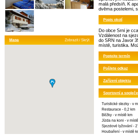
malá předsíň. K apa
dvěma postelemi, st
Popis okolí
Do obce Srní je cc
Vzdálenost na sjez
Mapa
Zobrazit / Skrýt
do SRN na Javor 35 
místě, turistika. M
Poptejte termín
Pošlete odkaz
Zařízení objektu
Sportovní a společe
Turistické stezky - v 
Restaurace - 0,2 km
Běžky - v místě km
Jízda na koni - v mís
Sjezdové lyžování - 
Houbaření - v místě 