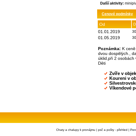
Další aktivity:
minipi
Cenové podmínky
Od
D
01.01.2019
30
01.05.2019
30
Poznámka:
K ceně 
dvou dospělých., da
úklid,při 2 osobách
Děti
Zvíře v obje
Koureni v ob
Silvestrovsk
Víkendové p
Chaty a chalupy k pronájmu
|
psč a pošty - přehled
|
Pen