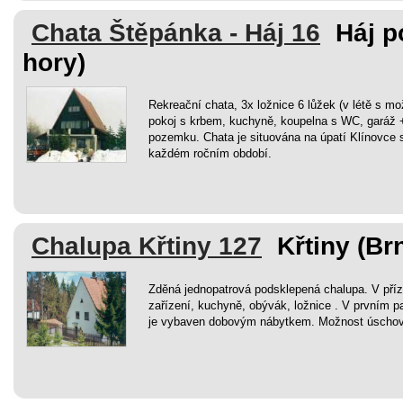
Chata Štěpánka - Háj 16
Háj p
hory)
Rekreační chata, 3x ložnice 6 lůžek (v létě s mo
pokoj s krbem, kuchyně, koupelna s WC, garáž +
pozemku. Chata je situována na úpatí Klínovce 
každém ročním období.
Chalupa Křtiny 127
Křtiny (Br
Zděná jednopatrová podsklepená chalupa. V příz
zařízení, kuchyně, obývák, ložnice . V prvním pa
je vybaven dobovým nábytkem. Možnost úschovy