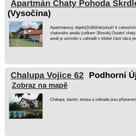
Apartmán Chaty Pohoda Škrdl
(Vysočina)
Apartmánový objekt(2x6lůžek)slouží k celoroční
chatového areálu (celkem 35osob).Ostatní chaty 
areál je umístěn v zahradě v klidné části obce 
Chalupa Vojice 62
Podhorní Új
Zobraz na mapě
Chalupa, bazén, terasa a zahrada jsou přípraven