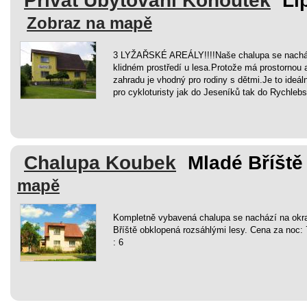
Privát Ubytování Kohoutek
Li
Zobraz na mapě
3 LYŽAŘSKÉ AREÁLY!!!!Naše chalupa se nacház
klidném prostředí u lesa.Protože má prostornou 
zahradu je vhodný pro rodiny s dětmi.Je to ideáln
pro cykloturisty jak do Jeseníků tak do Rychleb
Chalupa Koubek
Mladé Bříště
mapě
Kompletně vybavená chalupa se nachází na okra
Bříště obklopená rozsáhlými lesy. Cena za noc:
: 6