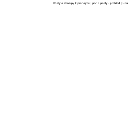
Chaty a chalupy k pronájmu
|
psč a pošty - přehled
|
Pen