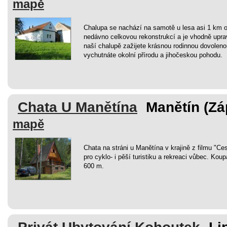
mapě
Chalupa se nachází na samotě u lesa asi 1 km o
nedávno celkovou rekonstrukcí a je vhodně upra
naší chalupě zažijete krásnou rodinnou dovoleno
vychutnáte okolní přírodu a jihočeskou pohodu.
Chata U Manětína
Manětín (Zá
mapě
Chata na stráni u Manětína v krajině z filmu "C
pro cyklo- i pěší turistiku a rekreaci vůbec. Koup
600 m.