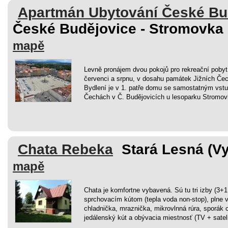
Apartmán Ubytování České Bu
České Budějovice - Stromovka 
mapě
Levně pronájem dvou pokojů pro rekreační pobyt
červenci a srpnu, v dosahu památek Jižních Čech,
Bydlení je v 1. patře domu se samostatným vstu
Čechách v Č. Budějovicích u lesoparku Stromov
Chata Rebeka
Stará Lesná (Vy
mapě
Chata je komfortne vybavená. Sú tu tri izby (3+
sprchovacím kútom (tepla voda non-stop), plne
chladnička, mraznička, mikrovlnná rúra, sporák c
jedálenský kút a obývacia miestnosť (TV + satelit