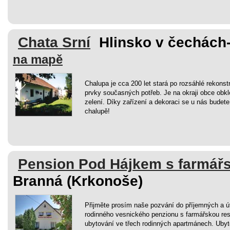
Chata Srní
Hlinsko v čechách-
na mapě
Chalupa je cca 200 let stará po rozsáhlé rekonst
prvky současných potřeb. Je na okraji obce obk
zelení. Díky zařízení a dekoraci se u nás budete 
chalupě!
Pension Pod Hájkem s farmářs
Branná (Krkonoše)
Přijměte prosím naše pozvání do příjemných a ú
rodinného vesnického penzionu s farmářskou re
ubytování ve třech rodinných apartmánech. Uby