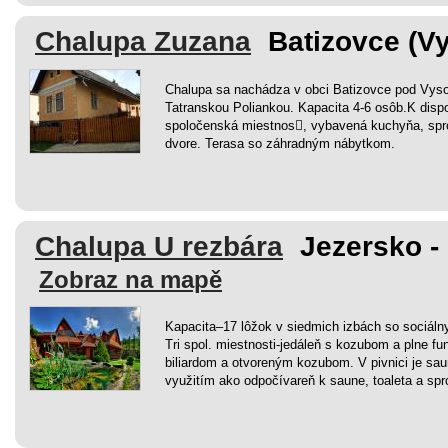
Chalupa Zuzana
Batizovce (Vy
Chalupa sa nachádza v obci Batizovce pod Vyso
Tatranskou Poliankou. Kapacita 4-6 osôb.K dispo
spoločenská miestnos￾, vybavená kuchyňa, spr
dvore. Terasa so záhradným nábytkom.
Chalupa U rezbára
Jezersko -
Zobraz na mapě
Kapacita–17 lôžok v siedmich izbách so sociáln
Tri spol. miestnosti-jedáleň s kozubom a plne fu
biliardom a otvoreným kozubom. V pivnici je sau
využitím ako odpočívareň k saune, toaleta a spr