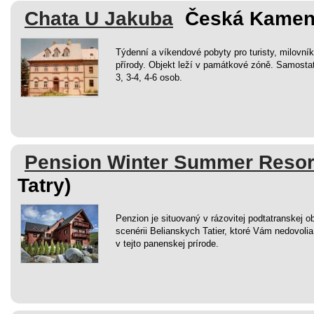
Chata U Jakuba
Česká Kameni
Týdenní a víkendové pobyty pro turisty, milovn
přírody. Objekt leží v památkové zóně. Samosta
3, 3-4, 4-6 osob.
Pension Winter Summer Resor
Tatry)
Penzion je situovaný v rázovitej podtatranskej ob
scenérii Belianskych Tatier, ktoré Vám nedovolia
v tejto panenskej prírode.