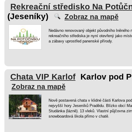
Rekreační středisko Na Potůč
(Jeseníky)
Zobraz na mapě
Nedávno renovovaný objekt původního lněného 
rekreačního střediska je nyní otevřený jako míst
a zábavy uprostřed panenské přírody.
Chata VIP Karlof
Karlov pod 
Zobraz na mapě
Nově postavená chata v klidné části Karlova po
nejvyšší hory Jeseníků Pradědu. Blízko obcí Ma
Studánka (lázně). 13 vleků. Vlastní půjčovna zi
snowboardová škola přímo v chatě.