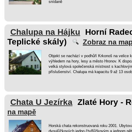
snídaně
Chalupa na Hájku
Horní Rade
Teplické skály)
Zobraz na ma
Objekt se nachází v podhůří Krkonoš na velice 
výhledem na hory, lesy a město Hronov. K dispoz
velká stylová společenská místnost s kachlový
příslušenství. Chalupa má kapacitu 9 až 13 osob
Chata U Jezírka
Zlaté Hory - R
na mapě
Horská chata rekonstruovaná roku 2001. Ubytová
dvoulůžkových,jedno čtyřlůžkovým a jednom pě