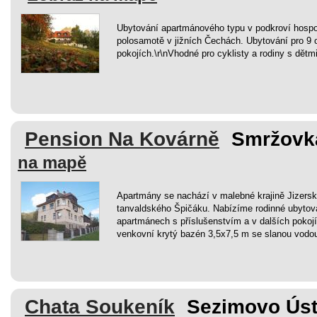
Ubytování apartmánového typu v podkroví hospo
polosamotě v jižních Čechách. Ubytování pro 9 
pokojích.\r\nVhodné pro cyklisty a rodiny s dětmi
Pension Na Kovárně
Smržovka
na mapě
Apartmány se nachází v malebné krajině Jizers
tanvaldského Špičáku. Nabízíme rodinné ubytov
apartmánech s příslušenstvím a v dalších pokojíc
venkovní krytý bazén 3,5x7,5 m se slanou vodo
Chata Soukeník
Sezimovo Ústí