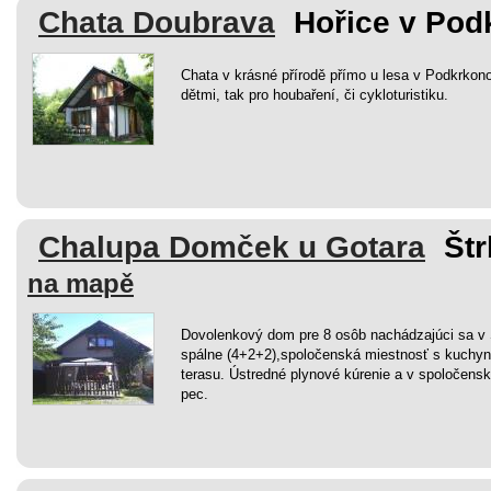
Chata Doubrava
Hořice v Pod
Chata v krásné přírodě přímo u lesa v Podkrkonoš
dětmi, tak pro houbaření, či cykloturistiku.
Chalupa Domček u Gotara
Štr
na mapě
Dovolenkový dom pre 8 osôb nachádzajúci sa v 
spálne (4+2+2),spoločenská miestnosť s kuch
terasu. Ústredné plynové kúrenie a v spoločensk
pec.