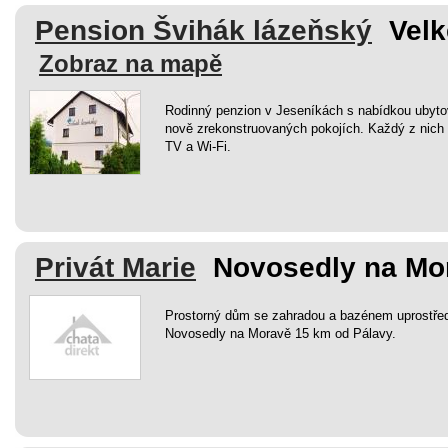
Pension Švihák lázeňský
Velk
Zobraz na mapě
Rodinný penzion v Jeseníkách s nabídkou ubyto
nově zrekonstruovaných pokojích. Každý z nich m
TV a Wi-Fi.
Privát Marie
Novosedly na Mor
Prostorný dům se zahradou a bazénem uprostře
Novosedly na Moravě 15 km od Pálavy.