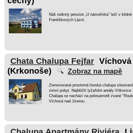
čechy)
Náš rodinný penzion „U námořníka" leží v klidné 
Františkových Lázní.
Chata Chalupa Fejfar
Víchová
(Krkonoše)
Zobraz na mapě
Zrenovovaná prostorná horská chalupa situovan
zimní pobyt. Nejbližší lyžařské areály Vítkovic
Chalupa se nachází na polosamotě zvané "Roube
Víchová nad Jizerou.
Chalupa Apartmány Riviéra
Li