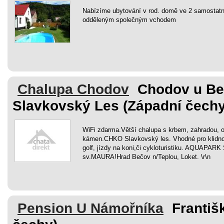
Nabízíme ubytování v rod. domě ve 2 samostat
odděleným společným vchodem
Chalupa Chodov
Chodov u Be
Slavkovský Les (Západní čechy
WiFi zdarma.Větší chalupa s krbem, zahradou, oh
kámen.CHKO Slavkovský les. Vhodné pro klidno
golf, jízdy na koni,či cykloturistiku. AQUAPARK
sv.MAURA!Hrad Bečov n/Teplou, Loket. \r\n
Pension U Námořníka
Františ