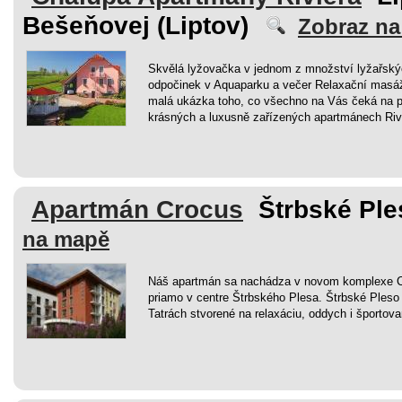
Bešeňovej (Liptov)
Zobraz n
Skvělá lyžovačka v jednom z množství lyžařskýc
odpočinek v Aquaparku a večer Relaxační masáž o
malá ukázka toho, co všechno na Vás čeká na p
krásných a luxusně zařízených apartmánech Rivi
Apartmán Crocus
Štrbské Ple
na mapě
Náš apartmán sa nachádza v novom komplexe
priamo v centre Štrbského Plesa. Štrbské Pleso
Tatrách stvorené na relaxáciu, oddych i športovan