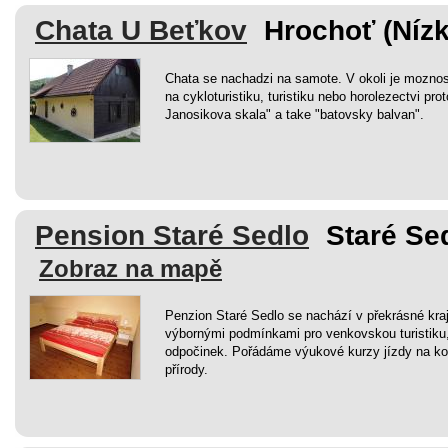
Chata U Beťkov
Hrochoť (Nízk
Chata se nachadzi na samote. V okoli je moznost 
na cykloturistiku, turistiku nebo horolezectvi pro
Janosikova skala" a take "batovsky balvan".
Pension Staré Sedlo
Staré Se
Zobraz na mapě
Penzion Staré Sedlo se nachází v překrásné kra
výbornými podmínkami pro venkovskou turistiku, 
odpočinek. Pořádáme výukové kurzy jízdy na kon
přírody.