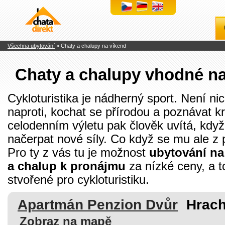
Chaty
a
chalupy
k
pronájmu
Všechna ubytování
» Chaty a chalupy na víkend
Chaty a chalupy vhodné na
Cykloturistika je nádherný sport. Není nic
naproti, kochat se přírodou a poznávat 
celodenním výletu pak člověk uvítá, kdy
načerpat nové síly. Co když se mu ale 
Pro ty z vás tu je možnost
ubytování na
a chalup k pronájmu
za nízké ceny, a to
stvořené pro cykloturistiku.
Apartmán Penzion Dvůr
Hrach
Zobraz na mapě