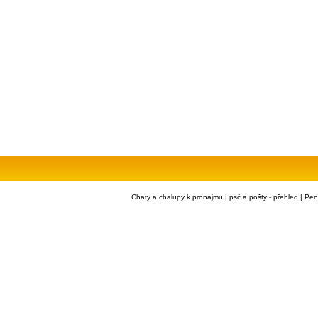
Chaty a chalupy k pronájmu
|
psč a pošty - přehled
|
Pen