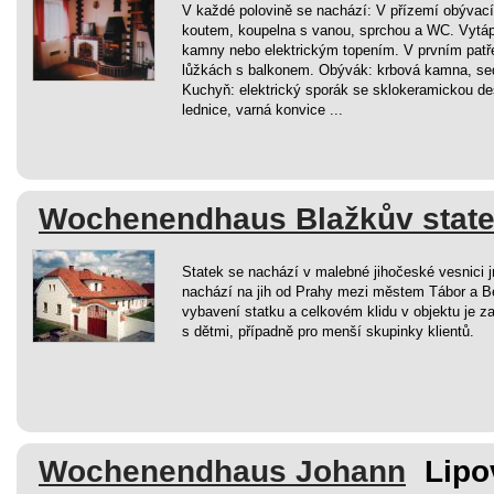
V každé polovině se nachází: V přízemí obývac
koutem, koupelna s vanou, sprchou a WC. Vytáp
kamny nebo elektrickým topením. V prvním patře
lůžkách s balkonem. Obývák: krbová kamna, seda
Kuchyň: elektrický sporák se sklokeramickou de
lednice, varná konvice ...
Wochenendhaus Blažkův stat
Statek se nachází v malebné jihočeské vesnici
nachází na jih od Prahy mezi městem Tábor a 
vybavení statku a celkovém klidu v objektu je za
s dětmi, případně pro menší skupinky klientů.
Wochenendhaus Johann
Lipo