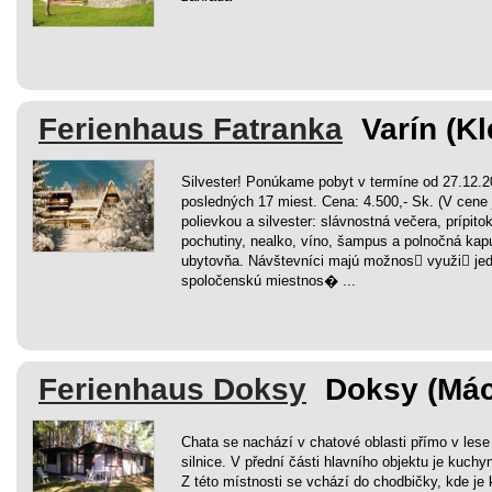
Ferienhaus Fatranka
Varín (Kl
Silvester! Ponúkame pobyt v termíne od 27.12.2
posledných 17 miest. Cena: 4.500,- Sk. (V cene 
polievkou a silvester: slávnostná večera, prípit
pochutiny, nealko, víno, šampus a polnočná kapu
ubytovňa. Návštevníci majú možnos￾ využi￾ je
spoločenskú miestnos� ...
Ferienhaus Doksy
Doksy (Má
Chata se nachází v chatové oblasti přímo v lese 
silnice. V přední části hlavního objektu je kuch
Z této místnosti se vchází do chodbičky, kde je