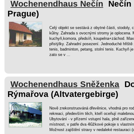
Wochenendhaus Nečín
Nečín
Prague)
Celý objekt se sestává z obytné části, stodoly, c
kůlny. Zahrada s ovocnými stromy je oplocena. M
kuchyň,komora, předsíň, koupelna+záchod. Max.
přistýlky. Zahradní posezení. Jednoduché hřiště p
tenis, badminton, petang, stolní tenis. Kuchyň j
zato se v ...
Wochenendhaus Sněženka
Do
Rýmařova (Altvatergebirge)
Nově zrekonstruováná dřevěnice, vhodná pro rodi
rekreaci, především těch, kteří oceňují malebnou
Ubytování - v přízemí vstupní hala, plně zaříze
místnost, v patře dva 4lůžkové pokoje s vlastní
Možnost zajištění stravy v nedaleké restauraci 