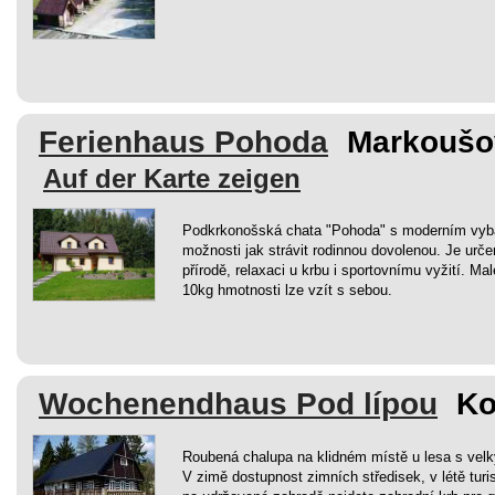
Ferienhaus Pohoda
Markoušov
Auf der Karte zeigen
Podkrkonošská chata "Pohoda" s moderním vyb
možnosti jak strávit rodinnou dovolenou. Je ur
přírodě, relaxaci u krbu i sportovnímu vyžití. 
10kg hmotnosti lze vzít s sebou.
Wochenendhaus Pod lípou
Ko
Roubená chalupa na klidném místě u lesa s v
V zimě dostupnost zimních středisek, v létě turi