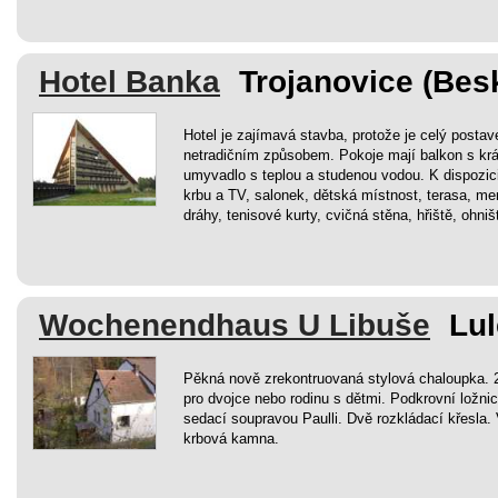
Hotel Banka
Trojanovice (Bes
Hotel je zajímavá stavba, protože je celý posta
netradičním způsobem. Pokoje mají balkon s kr
umyvadlo s teplou a studenou vodou. K dispozici 
krbu a TV, salonek, dětská místnost, terasa, me
dráhy, tenisové kurty, cvičná stěna, hřiště, ohniš
Wochenendhaus U Libuše
Lu
Pěkná nově zrekontruovaná stylová chaloupka. 2
pro dvojce nebo rodinu s dětmi. Podkrovní ložn
sedací soupravou Paulli. Dvě rozkládací křesla. 
krbová kamna.