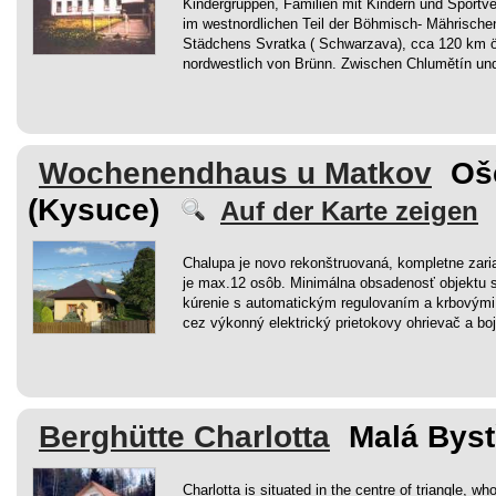
Kindergruppen, Familien mit Kindern und Sportv
im westnordlichen Teil der Böhmisch- Mährische
Städchens Svratka ( Schwarzava), cca 120 km ö
nordwestlich von Brünn. Zwischen Chlumětín und S
Wochenendhaus u Matkov
Oš
(Kysuce)
Auf der Karte zeigen
Chalupa je novo rekonštruovaná, kompletne zari
je max.12 osôb. Minimálna obsadenosť objektu s
kúrenie s automatickým regulovaním a krbovými 
cez výkonný elektrický prietokovy ohrievač a bojl
Berghütte Charlotta
Malá Byst
Charlotta is situated in the centre of triangle, w