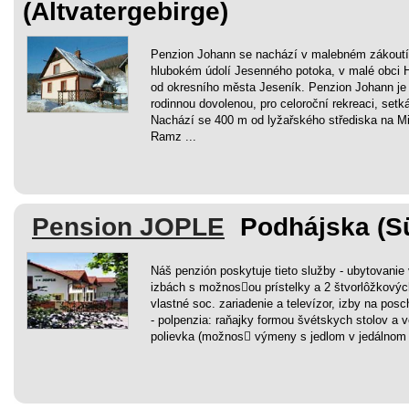
(Altvatergebirge)
Penzion Johann se nachází v malebném zákoutí
hlubokém údolí Jesenného potoka, v malé obci 
od okresního města Jeseník. Penzion Johann je
rodinnou dovolenou, pro celoroční rekreaci, setká
Nachází se 400 m od lyžařského střediska na Miro
Ramz ...
Pension JOPLE
Podhájska (S
Náš penzión poskytuje tieto služby - ubytovanie 
izbách s možnos￾ou prístelky a 2 štvorlôžkovýc
vlastné soc. zariadenie a televízor, izby na pos
- polpenzia: raňajky formou švétskych stolov a ve
polievka (možnos￾ výmeny s jedlom v jedálnom lís