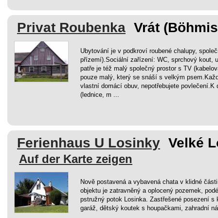
Privat Roubenka
Vrát (Böhmis
Ubytování je v podkroví roubené chalupy, společn
přízemí).Sociální zařízení: WC, sprchový kout,
patře je též malý společný prostor s TV (kabelo
pouze malý, který se snáší s velkým psem.Každ
vlastní domácí obuv, nepotřebujete povlečení.K d
(lednice, m ...
Ferienhaus U Losinky
Velké L
Auf der Karte zeigen
Nově postavená a vybavená chata v klidné části
objektu je zatravněný a oplocený pozemek, podél
pstružný potok Losinka. Zastřešené posezení s 
garáž, dětský koutek s houpačkami, zahradní ná