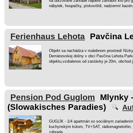
na udržované zahradě najdete zahradní krb pro gr
nábytek, houpačky, pískoviště, nadzemní bazén
Ferienhaus Lehota
Pavčina Le
Objekt sa nachádza v malebnom prostredí Nízkyc
Demänovskej doliny v obci Pavčina Lehota.Parko
objektu,vzdialenos od zastávky je 20m, obchod 
Pension Pod Guglom
Mlynky 
(Slowakisches Paradies)
Auf
GUGLÍK - 1/4 apartmán so sociálnym zariadení
kuchynským kútom, TV+SAT, rádiomagnetofón, k 
záhrada