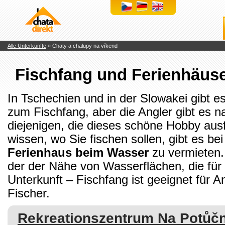
Chaty
a
chalupy
k
pronájmu
Alle Unterkünfte
» Chaty a chalupy na víkend
Fischfang und Ferienhäus
In Tschechien und in der Slowakei gibt 
zum Fischfang, aber die Angler gibt es n
diejenigen, die dieses schöne Hobby au
wissen, wo Sie fischen sollen, gibt es bei
Ferienhaus beim Wasser
zu vermieten. 
der der Nähe von Wasserflächen, die für
Unterkunft – Fischfang ist geeignet für A
Fischer.
Rekreationszentrum Na Potůč