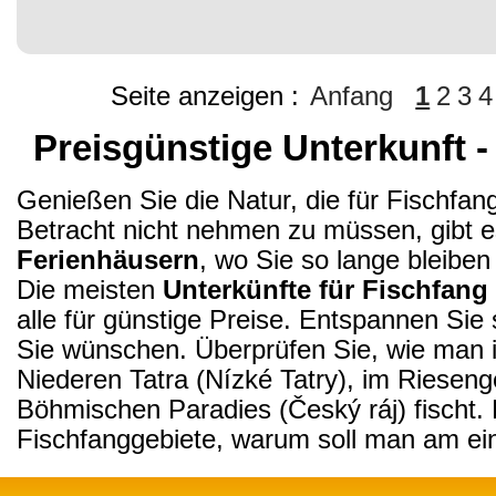
Seite anzeigen :
Anfang
1
2
3
4
Preisgünstige Unterkunft -
Genießen Sie die Natur, die für Fischfang
Betracht nicht nehmen zu müssen, gibt es
Ferienhäusern
, wo Sie so lange bleibe
Die meisten
Unterkünfte für Fischfang
alle für günstige Preise. Entspannen Sie 
Sie wünschen. Überprüfen Sie, wie man
Niederen Tatra (Nízké Tatry), im Riesen
Böhmischen Paradies (Český ráj) fischt.
Fischfanggebiete, warum soll man am ei