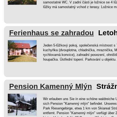
samostatné WC. V zadní části je ložnice se 4 lů
lůžky má samostatný vchod z terasy. Ložnice 
Ferienhaus se zahradou
Letoh
Jeden 5-lůžkový pokoj, společenská místnost s
kuchyňka (dvouplotna, chladnička, mraznička, M
rychlovarná konvice), zahradní posezení, ohniště,
houpačka. Ústřední topení. Parkování u objektu.
Pension Kamenný Mlýn
Stráž
Wir erlauben uns Sie in eine schöne waldreich
sich Pension "Kamenný mlýn" befindet. Unseres 
Park Riesengebirge, etwa 1 km von Skiareal Str
entfernt. Pension "Kamenný mlýn" verfügt über 2