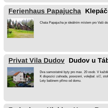
Ferienhaus Papajucha
Klepáč
Chata Papajucha je ideálním místem pro Vaši do
Privat Vila Dudov
Dudov u Tá
Dva samostatné byty pro max. 20 osob. V každ
K dispozici zahrada, posezení, volejbal. sí￾, stol
Lety balónem přímo od domu.