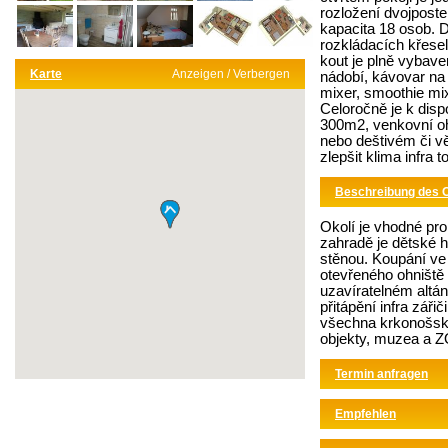
rozložení dvojpostel
kapacita 18 osob. 
rozkládacích křese
kout je plně vybave
Karte
Anzeigen / Verbergen
nádobí, kávovar na 
mixer, smoothie mi
Celoročně je k dispo
300m2, venkovní ohn
nebo deštivém či v
zlepšit klima infra 
Beschreibung des 
Okolí je vhodné pro
zahradě je dětské 
stěnou. Koupání ve
otevřeného ohniště
uzavíratelném altá
přitápění infra zář
všechna krkonošská 
objekty, muzea a Z
Termin anfragen
Empfehlen