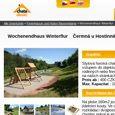
Chaty
a
chalupy
k
pronájmu
Alle Unterkünfte
»
Ferienhäuser und Hütten Riesengebirge
» Wochenendhaus Winterflur
Wochenendhaus Winterflur Čermná u Hostinnéh
Grundinfo
Stylová horská ch
vstupem do objektu
rodinných nebo fire
na našich stránkác
Preis ab :
400 CZK 
Max. Kapazitat :
1
Beschreibung des 
Na ploše 160m2 jso
jídelními kouty. Ve 
rozkládací dvojposte
čtvrtém pokoji je j