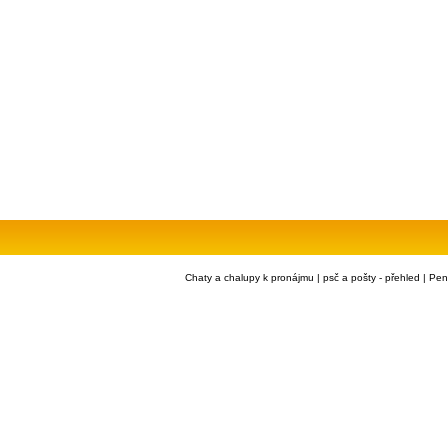
Chaty a chalupy k pronájmu
|
psč a pošty - přehled
|
Pen